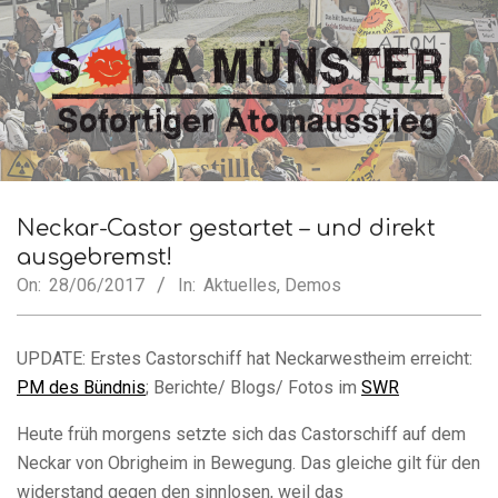
Skip
to
content
SofA
Secondary
Navigation
Neckar-Castor gestartet – und direkt
Münster
Menu
ausgebremst!
On:
28/06/2017
In:
Aktuelles
,
Demos
UPDATE: Erstes Castorschiff hat Neckarwestheim erreicht:
PM des Bündnis
; Berichte/ Blogs/ Fotos im
SWR
Heute früh morgens setzte sich das Castorschiff auf dem
Neckar von Obrigheim in Bewegung. Das gleiche gilt für den
widerstand gegen den sinnlosen, weil das