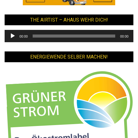
THE AIRTIST – AHAUS WEHR DICH!
Audio-
00:00
00:00
Player
ENERGIEWENDE SELBER MACHEN!