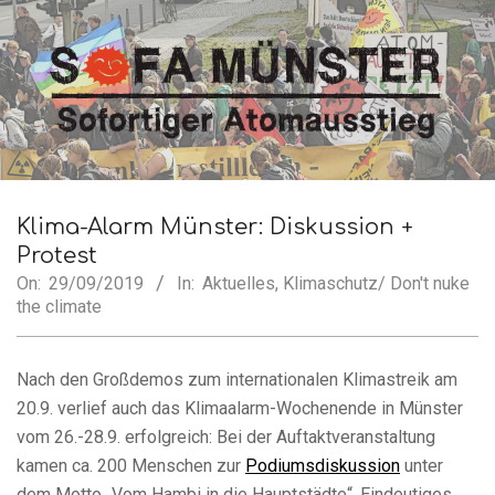
Skip
to
content
SofA
Secondary
Navigation
Klima-Alarm Münster: Diskussion +
Münster
Menu
Protest
On:
29/09/2019
In:
Aktuelles
,
Klimaschutz/ Don't nuke
the climate
Nach den Großdemos zum internationalen Klimastreik am
20.9. verlief auch das Klimaalarm-Wochenende in Münster
vom 26.-28.9. erfolgreich: Bei der Auftaktveranstaltung
kamen ca. 200 Menschen zur
Podiumsdiskussion
unter
dem Motto „Vom Hambi in die Hauptstädte“. Eindeutiges