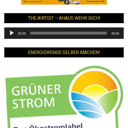
THE AIRTIST – AHAUS WEHR DICH!
Audio-
00:00
00:00
Player
ENERGIEWENDE SELBER MACHEN!