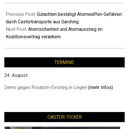
2018-
01-
Previous Post:
Gutachten bestätigt Atomwaffen-Gefahren
29
durch Castortransporte aus Garching
Next Post:
Atomsicherheit und Atomausstieg im
Koalitionsvertrag verankern
TERMINE:
24. August:
Demo gegen Rosatom-Einstieg in Lingen
(mehr Infos)
CASTOR-TICKER