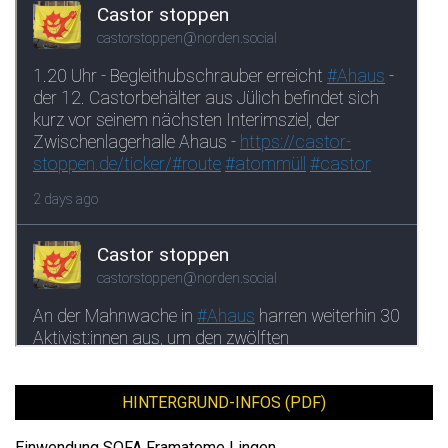
HINTERGRUND-INFOS (PDF)
Einwendung SOFA Framatome Lingen