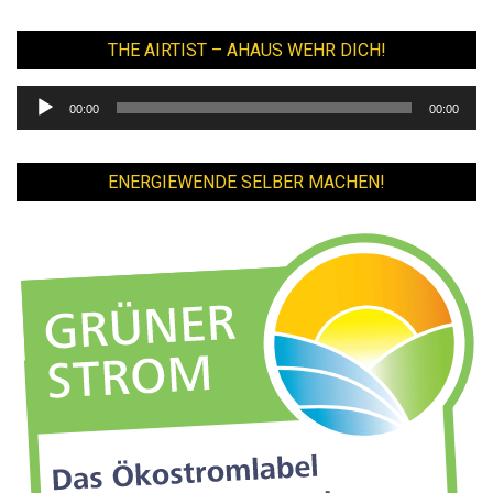
THE AIRTIST – AHAUS WEHR DICH!
Audio-
00:00
00:00
Player
ENERGIEWENDE SELBER MACHEN!