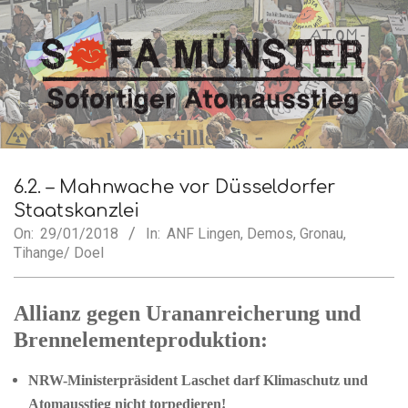
Skip
to
content
SofA
Secondary
Navigation
6.2. – Mahnwache vor Düsseldorfer
Münster
Menu
Staatskanzlei
On:
29/01/2018
In:
ANF Lingen
,
Demos
,
Gronau
,
Tihange/ Doel
Allianz gegen Urananreicherung und
Brennelementeproduktion:
NRW-Ministerpräsident Laschet darf Klimaschutz und
Atomausstieg nicht torpedieren!