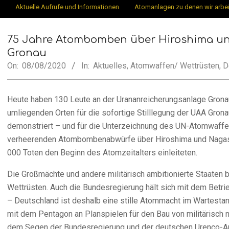
Secondary
Aktuelle Aufrufe und Informationen
Atomanlagen zu denen wir arbe
Münster
Navigation
Menu
75 Jahre Atombomben über Hiroshima un
Gronau
On:
08/08/2020
In:
Aktuelles
,
Atomwaffen/ Wettrüsten
,
D
Heute haben 130 Leute an der Urananreicherungsanlage Grona
umliegenden Orten für die sofortige Stilllegung der UAA Grona
demonstriert – und für die Unterzeichnung des UN-Atomwaffen
verheerenden Atombombenabwürfe über Hiroshima und Nagasak
000 Toten den Beginn des Atomzeitalters einleiteten.
Die Großmächte und andere militärisch ambitionierte Staaten 
Wettrüsten. Auch die Bundesregierung hält sich mit dem Bet
– Deutschland ist deshalb eine stille Atommacht im Wartestan
mit dem Pentagon an Planspielen für den Bau von militärisch 
dem Segen der Bundesregierung und der deutschen Urenco-An