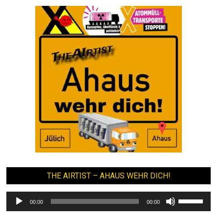
THE AIRTIST – AHAUS WEHR DICH!
Audio-
Pfeiltasten
00:00
00:00
Player
Hoch/Runte