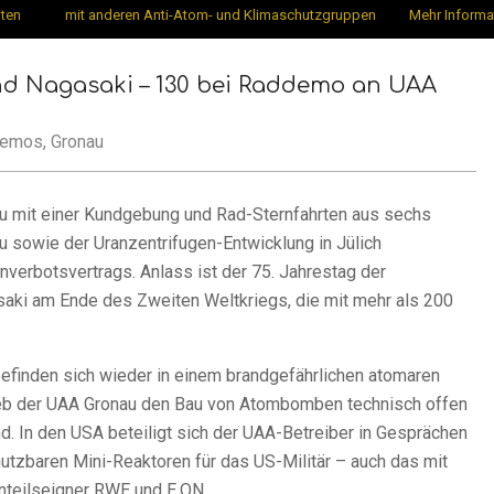
iten
mit anderen Anti-Atom- und Klimaschutzgruppen
Mehr Informa
d Nagasaki – 130 bei Raddemo an UAA
emos
,
Gronau
u mit einer Kundgebung und Rad-Sternfahrten aus sechs
u sowie der Uranzentrifugen-Entwicklung in Jülich
verbotsvertrags. Anlass ist der 75. Jahrestag der
i am Ende des Zweiten Weltkriegs, die mit mehr als 200
befinden sich wieder in einem brandgefährlichen atomaren
rieb der UAA Gronau den Bau von Atombomben technisch offen
d. In den USA beteiligt sich der UAA-Betreiber in Gesprächen
nutzbaren Mini-Reaktoren für das US-Militär – auch das mit
teilseigner RWE und E.ON.