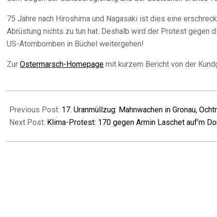
75 Jahre nach Hiroshima und Nagasaki ist dies eine erschrec
Abrüstung nichts zu tun hat. Deshalb wird der Protest gegen d
US-Atombomben in Büchel weitergehen!
Zur
Ostermarsch-Homepage
mit kurzem Bericht von der Kun
2020-
08-
Previous Post:
17. Uranmüllzug: Mahnwachen in Gronau, Ocht
08
Next Post:
Klima-Protest: 170 gegen Armin Laschet auf’m D