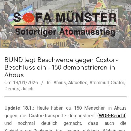
Skip
to
content
SofA
Secondary
Navigation
BUND legt Beschwerde gegen Castor-
Münster
Menu
Beschluss ein – 150 demonstrieren in
Ahaus
On:
18/01/2026
In:
Ahaus
,
Aktuelles
,
Atommüll
,
Castor
,
Demos
,
Jülich
Update 18.1.:
Heute haben ca. 150 Menschen in Ahaus
gegen die Castor-Transporte demonstriert (
WDR-Bericht
)
und nochmal deutlich gemacht, dass auch die
Sicherheitsmaßnahmen bei einem solchen Wahnsinns-