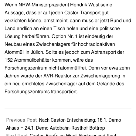
Wenn NRW-Ministerpräsident Hendrik Wüst seine
Aussage, dass er auf jeden Castor-Transport gut
verzichten könne, ernst meint, dann muss er jetzt Bund und
Land endlich an einen Tisch holen und eine politische
Lösung herbeiführen. Option Nr. 1 ist eindeutig der
Neubau eines Zwischenlagers für hochradioaktiven
Atommüll in Jülich
. Sollte es jedoch zum Abtransport der
152 Atommüllbehälter kommen, wäre das
Forschungszentrum nicht atommüllfrei. Denn vor ewa zehn
Jahren wurde der AVR-Reaktor zur Zwischenlagerung in
ein neu errichtetes Zwischenlager auf dem Gelände des
Forschungszentrums transportiert.
2026-
01-
Previous Post:
Nach Castor-Entscheidung: 18.1. Demo
18
Ahaus – 24.1. Demo Autobahn-Rasthof Bottrop
Next Post:
Castor-Briefe an Wüst, Neubaur und Reul: