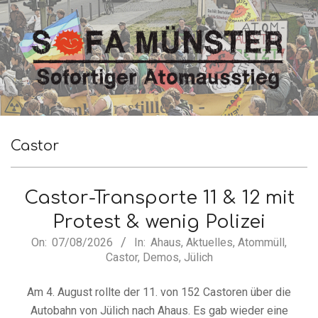
Skip
to
content
SofA
Secondary
Navigation
Castor
Münster
Menu
Castor-Transporte 11 & 12 mit
Protest & wenig Polizei
2026-
On:
07/08/2026
In:
Ahaus
,
Aktuelles
,
Atommüll
,
Castor
,
Demos
,
Jülich
08-
07
Am 4. August rollte der 11. von 152 Castoren über die
Autobahn von Jülich nach Ahaus. Es gab wieder eine