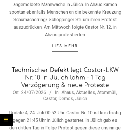
angemeldete Mahnwache in Jülich. In Ahaus kamen
spontan ebenfalls Menschen an die bekannte Kreuzung
Schumacherring/ Schöppinger Str. um ihren Protest
auszudrücken. Am Mittwoch folgte Castor Nr. 12, in
Ahaus protestierten
LIES MEHR
Technischer Defekt legt Castor-LKW
Nr. 10 in Jülich lahm – 1 Tag
Verzögerung & neue Proteste
2026-
On:
24/07/2026
In:
Ahaus
,
Aktuelles
,
Atommüll
,
Castor
,
Demos
,
Jülich
07-
24
Update 4, 24. Juli 00:52 Uhr: Castor Nr. 10 ist kurzfristig
gegen 21:45 Uhr in Jülich gestartet. In Jülich gab es
den dritten Tag in Folge Protest gegen diese unsinnige