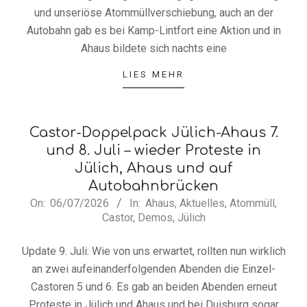
und unseriöse Atommüllverschiebung, auch an der
Autobahn gab es bei Kamp-Lintfort eine Aktion und in
Ahaus bildete sich nachts eine
LIES MEHR
Castor-Doppelpack Jülich-Ahaus 7.
und 8. Juli – wieder Proteste in
Jülich, Ahaus und auf
Autobahnbrücken
2026-
On:
06/07/2026
In:
Ahaus
,
Aktuelles
,
Atommüll
,
Castor
,
Demos
,
Jülich
07-
06
Update 9. Juli: Wie von uns erwartet, rollten nun wirklich
an zwei aufeinanderfolgenden Abenden die Einzel-
Castoren 5 und 6. Es gab an beiden Abenden erneut
Proteste in Jülich und Ahaus und bei Duisburg sogar