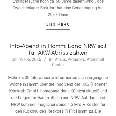
Endlagersuche noch ca. 50 Jahre dauern wird. , das
Zwischenlager Brokdorf hat eine Genehmigung bis
2047. Dann
LIES MEHR
Info-Abend in Hamm: Land NRW soll
für AKW-Abriss zahlen
2026-
On:
19/06/2026
In:
Ahaus
,
Aktuelles
,
Atommüll
,
Castor
06-
19
Mehr als 30 Interessierte informierten sich vergangene
Woche in Hamm über die Insolvenz der HKG (Hammer
Kernkraft GmbH, Homepage der HKG nicht aktuell) und
die Folgen für Hamm, Ahaus und NRW: Auf das Land
NRW kommen möglicherweise 1,5 Mrd. € Kosten für
den Rückbau des Reaktors THTR Hamm zu. Die