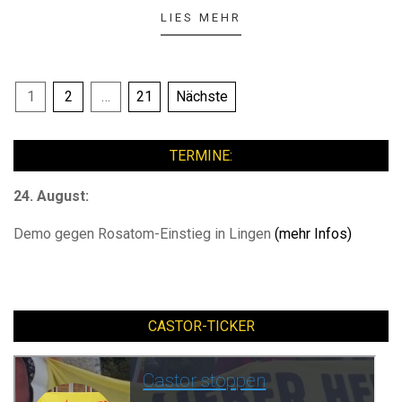
LIES MEHR
Seitennummerierung
1
2
…
21
Nächste
der
Beiträge
TERMINE:
24. August:
Demo gegen Rosatom-Einstieg in Lingen
(mehr Infos)
CASTOR-TICKER