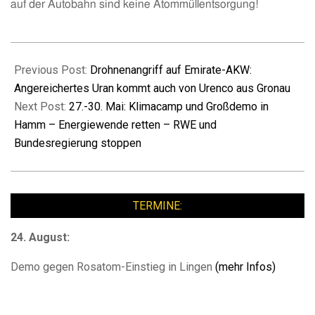
auf der Autobahn sind keine Atommüllentsorgung!
2026-
05-
Previous Post:
Drohnenangriff auf Emirate-AKW:
21
Angereichertes Uran kommt auch von Urenco aus Gronau
Next Post:
27.-30. Mai: Klimacamp und Großdemo in
Hamm – Energiewende retten – RWE und
Bundesregierung stoppen
TERMINE:
24. August:
Demo gegen Rosatom-Einstieg in Lingen
(mehr Infos)