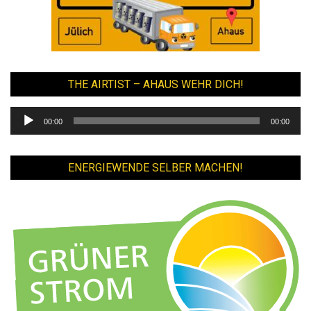
THE AIRTIST – AHAUS WEHR DICH!
Audio-
00:00
00:00
Player
ENERGIEWENDE SELBER MACHEN!