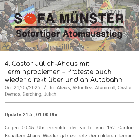
Skip
to
content
SofA
Secondary
Navigation
4. Castor Jülich-Ahaus mit
Münster
Menu
Terminproblemen – Proteste auch
wieder direkt über und an Autobahn
On:
21/05/2026
In:
Ahaus
,
Aktuelles
,
Atommüll
,
Castor
,
Demos
,
Garching
,
Jülich
Update 21.5., 01:00 Uhr:
Gegen 00:45 Uhr erreichte der vierte von 152 Castor-
Behältern Ahaus. Wieder gab es trotz der unklaren Termin-