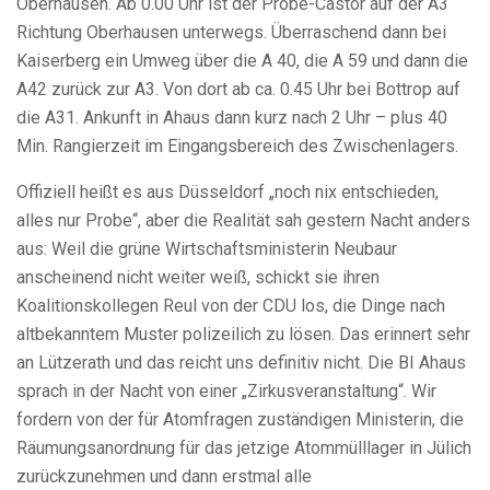
Oberhausen. Ab 0.00 Uhr ist der Probe-Castor auf der A3
Richtung Oberhausen unterwegs. Überraschend dann bei
Kaiserberg ein Umweg über die A 40, die A 59 und dann die
A42 zurück zur A3. Von dort ab ca. 0.45 Uhr bei Bottrop auf
die A31. Ankunft in Ahaus dann kurz nach 2 Uhr – plus 40
Min. Rangierzeit im Eingangsbereich des Zwischenlagers.
Offiziell heißt es aus Düsseldorf „noch nix entschieden,
alles nur Probe“, aber die Realität sah gestern Nacht anders
aus: Weil die grüne Wirtschaftsministerin Neubaur
anscheinend nicht weiter weiß, schickt sie ihren
Koalitionskollegen Reul von der CDU los, die Dinge nach
altbekanntem Muster polizeilich zu lösen. Das erinnert sehr
an Lützerath und das reicht uns definitiv nicht. Die BI Ahaus
sprach in der Nacht von einer „Zirkusveranstaltung“. Wir
fordern von der für Atomfragen zuständigen Ministerin, die
Räumungsanordnung für das jetzige Atommülllager in Jülich
zurückzunehmen und dann erstmal alle