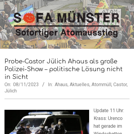
Skip
to
content
SofA
Secondary
Navigation
Probe-Castor Jülich Ahaus als große
Münster
Menu
Polizei-Show – politische Lösung nicht
in Sicht
On:
08/11/2023
In:
Ahaus
,
Aktuelles
,
Atommüll
,
Castor
,
Jülich
Update 11 Uhr:
Krass: Urenco
hat gerade im
Windschatten