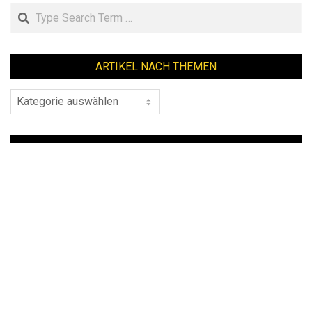
Search
ARTIKEL NACH THEMEN
Artikel
nach
Themen
SPENDENKONTO
Unser
Spendenkonto
bei der Ethik Bank:
IBAN DE 49 8309 4495 0003 3619 18
mehr Infos
INTERNES
Mail
|
Admin