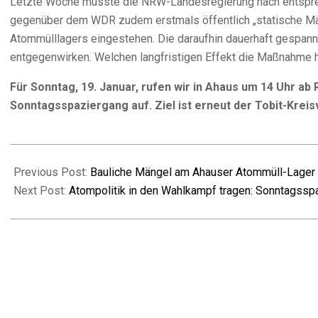
Letzte Woche musste die NRW-Landesregierung nach entsprech
gegenüber dem WDR zudem erstmals öffentlich „statische Mä
Atommülllagers eingestehen. Die daraufhin dauerhaft gespann
entgegenwirken. Welchen langfristigen Effekt die Maßnahme hat
Für Sonntag, 19. Januar, rufen wir in Ahaus um 14 Uhr a
Sonntagsspaziergang auf. Ziel ist erneut der Tobit-Kre
2025-
01-
Previous Post:
Bauliche Mängel am Ahauser Atommüll-Lager – 
13
Next Post:
Atompolitik in den Wahlkampf tragen: Sonntagssp