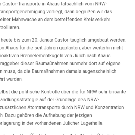
n Castor-Transporte in Ahaus tatsächlich vom NRW-
Transportgenehmigung vorliegt, dann begrüßen wir das
t einer Mahnwache an dem betreffenden Kreisverkehr
ollieren.
on heute bis zum 20. Januar Castor-tauglich umgebaut werden.
 Ahaus für die seit Jahren geplanten, aber weiterhin nicht
ioaktiven Brennelementkugeln von Jülich nach Ahaus
uftraggeber dieser Baumaßnahmen nunmehr dort auf eigene
ren muss, da die Baumaßnahmen damals augenscheinlich
hrt wurden.
lbst die politische Kontrolle über die für NRW sehr brisante
Handlungsstrategie auf der Grundlage des NRW-
n zusätzlichen Atomtransporte durch NRW und Konzentration
ch. Dazu gehören die Aufhebung der jetzigen
lagerung in der vorhandenen Jülicher Lagerhalle.