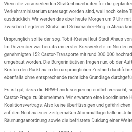
Wenn die vorauseilenden Straßenbauarbeiten für die geplante
Verkehrsministerium untersagt worden sind, weil noch keine 
ausdrücklich. Wir werden das aber heute Morgen um 9 Uhr mi
zwischen Legdener Straße und Schumacher-Ring in Ahaus kontr
Ursprünglich sollte der sog. Tobit-Kreisel laut Stadt Ahaus v
Im Dezember war bereits ein erster Kreisverkehr im Norden von
genehmigten 152 Castor-Transporte mit rund 300 000 hochrad
umgebaut worden. Die Bürgerinitiativen fragen nun, ob der A
Kosten den Rückbau in den ursprünglichen Zustand durchfüh
ebenfalls ohne entsprechende rechtliche Grundlage durchgefü
Es ist gut, dass die NRW-Landesregierung endlich versucht, se
Castor-Frage zu übernehmen. Wir erwarten eine koordinierte 
Koalitionsvertrags: Also keine überflüssigen und gefährliche
auf den Neubau einer zeitgemäßen Atommülllagerhalle in Jüli
Räumungsanordnung sowie die befristete Duldung einer Weiter