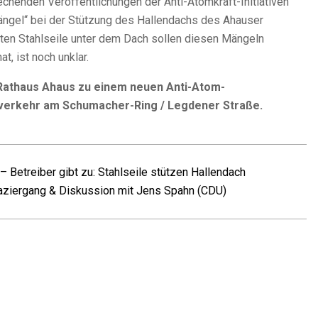
enden Veröffentlichungen der Anti-Atomkraft-Initiativen
ngel“ bei der Stützung des Hallendachs des Ahauser
ten Stahlseile unter dem Dach sollen diesen Mängeln
, ist noch unklar.
b Rathaus Ahaus zu einem neuen Anti-Atom-
isverkehr am Schumacher-Ring / Legdener Straße.
Betreiber gibt zu: Stahlseile stützen Hallendach
aziergang & Diskussion mit Jens Spahn (CDU)