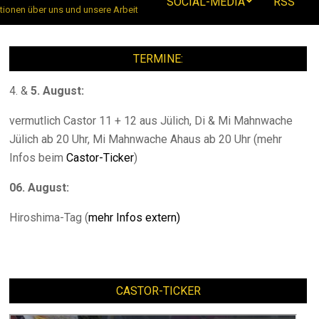
SOCIAL-MEDIA
RSS
tionen über uns und unsere Arbeit
TERMINE:
4. &
5. August:
vermutlich Castor 11 + 12 aus Jülich, Di & Mi Mahnwache
Jülich ab 20 Uhr, Mi Mahnwache Ahaus ab 20 Uhr (mehr
Infos beim
Castor-Ticker
)
06. August:
Hiroshima-Tag (
mehr Infos extern)
CASTOR-TICKER