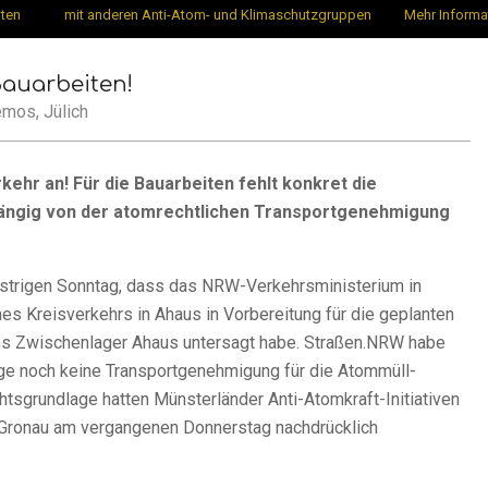
iten
mit anderen Anti-Atom- und Klimaschutzgruppen
Mehr Informa
auarbeiten!
emos
,
Jülich
kehr an! Für die Bauarbeiten fehlt konkret die
ängig von der atomrechtlichen Transportgenehmigung
strigen Sonntag, dass das NRW-Verkehrsministerium in
es Kreisverkehrs in Ahaus in Vorbereitung für die geplanten
s Zwischenlager Ahaus untersagt habe. Straßen.NRW habe
iege noch keine Transportgenehmigung für die Atommüll-
tsgrundlage hatten Münsterländer Anti-Atomkraft-Initiativen
 Gronau am vergangenen Donnerstag nachdrücklich