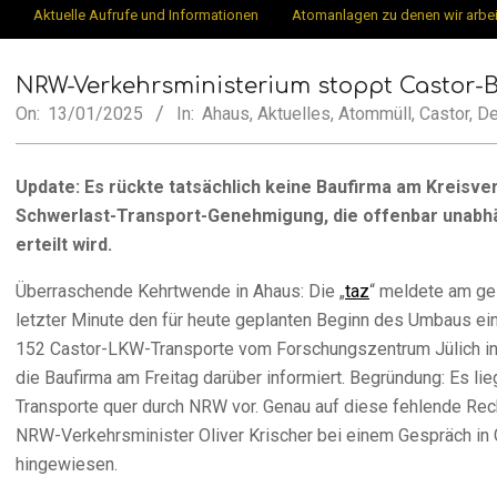
Secondary
Aktuelle Aufrufe und Informationen
Atomanlagen zu denen wir arbe
Münster
Navigation
Menu
NRW-Verkehrsministerium stoppt Castor-B
On:
13/01/2025
In:
Ahaus
,
Aktuelles
,
Atommüll
,
Castor
,
D
Update: Es rückte tatsächlich keine Baufirma am Kreisver
Schwerlast-Transport-Genehmigung, die offenbar unabh
erteilt wird.
Überraschende Kehrtwende in Ahaus: Die „
taz
“ meldete am ge
letzter Minute den für heute geplanten Beginn des Umbaus ein
152 Castor-LKW-Transporte vom Forschungszentrum Jülich in
die Baufirma am Freitag darüber informiert. Begründung: Es l
Transporte quer durch NRW vor. Genau auf diese fehlende Rech
NRW-Verkehrsminister Oliver Krischer bei einem Gespräch in
hingewiesen.