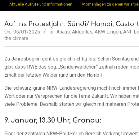
Secondary
Aktuelle Aufrufe und Informationen
Atomanlagen zu denen wir arbe
Münster
Navigation
Menu
Auf ins Protestjahr: Sündi/ Hambi, Castor
On:
05/01/2025
In:
Ahaus
,
Aktuelles
,
AKW Lingen
,
ANF Li
the climate
Zu Jahresbeginn geht es gleich richtig los. Schon Sonntag un
gibt, dass RWE das sog. „Sündenwäldchen“ zeitnah roden möch
Erhalt der letzten Wälder rund um den Hambi!
Die schwarz-grüne NRW-Landesregierung macht noch immer R
Wort oder nur Versprechen für die ferne Zukunft. Wir haben m
viele Probleme. Deshalb starten wir gleich mit mehreren Prote
9. Januar, 13.30 Uhr, Gronau:
Einer der zentralen NRW-Politiker im Bereich Verkehr, Umwelt