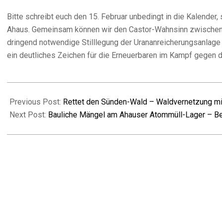
Bitte schreibt euch den 15. Februar unbedingt in die Kalender
Ahaus. Gemeinsam können wir den Castor-Wahnsinn zwischen Jü
dringend notwendige Stilllegung der Urananreicherungsanlage
ein deutliches Zeichen für die Erneuerbaren im Kampf gegen d
2025-
01-
Previous Post:
Rettet den Sünden-Wald – Waldvernetzung m
05
Next Post:
Bauliche Mängel am Ahauser Atommüll-Lager – Betr