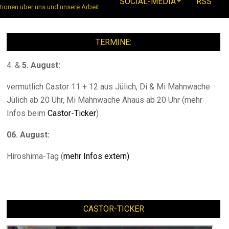
SOCIAL-MEDIA
RSS
tionen über uns und unsere Arbeit
TERMINE:
4. &
5. August:
vermutlich Castor 11 + 12 aus Jülich, Di & Mi Mahnwache
Jülich ab 20 Uhr, Mi Mahnwache Ahaus ab 20 Uhr (mehr
Infos beim
Castor-Ticker
)
06. August:
Hiroshima-Tag (
mehr Infos extern)
CASTOR-TICKER