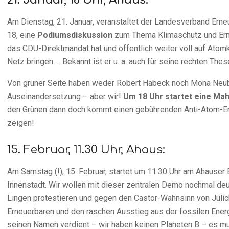
21. Januar, 18 Uhr, Ahaus:
Am Dienstag, 21. Januar, veranstaltet der Landesverband Erneu
18, eine
Podiumsdiskussion
zum Thema Klimaschutz und Erneu
das CDU-Direktmandat hat und öffentlich weiter voll auf Atomk
Netz bringen … Bekannt ist er u. a. auch für seine rechten Thes
Von grüner Seite haben weder Robert Habeck noch Mona Neuba
Auseinandersetzung – aber wir!
Um 18 Uhr startet eine Mah
den Grünen dann doch kommt einen gebührenden Anti-Atom-Em
zeigen!
15. Februar, 11.30 Uhr, Ahaus:
Am Samstag (!), 15. Februar, startet um 11.30 Uhr am Ahauser
Innenstadt. Wir wollen mit dieser zentralen Demo nochmal deut
Lingen protestieren und gegen den Castor-Wahnsinn von Jülic
Erneuerbaren und den raschen Ausstieg aus der fossilen Energ
seinen Namen verdient – wir haben keinen Planeten B – es mu