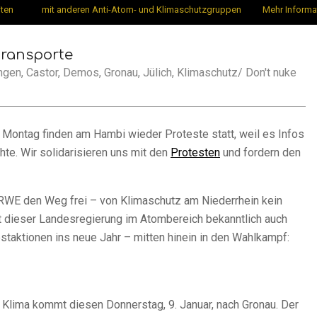
iten
mit anderen Anti-Atom- und Klimaschutzgruppen
Mehr Informa
transporte
ngen
,
Castor
,
Demos
,
Gronau
,
Jülich
,
Klimaschutz/ Don't nuke
d Montag finden am Hambi wieder Proteste statt, weil es Infos
te. Wir solidarisieren uns mit den
Protesten
und fordern den
WE den Weg frei – von Klimaschutz am Niederrhein kein
it dieser Landesregierung im Atombereich bekanntlich auch
staktionen ins neue Jahr – mitten hinein in den Wahlkampf:
, Klima kommt diesen Donnerstag, 9. Januar, nach Gronau. Der